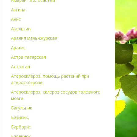
Амарант колосистый
Ангина
Анис
Апельсин
Аралия маньчжурская
Арахис
Астра татарская
Астрагал
Атеросклероз, помощь растений при
атеросклерозе,
Атеросклероз, склероз сосудов головного
мозга
Багульник
Базилик,
Барбарис
Барвинок