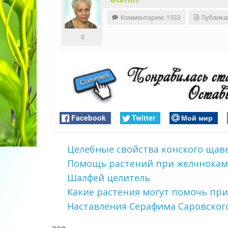
Комментарии: 1933
Публика
0
Facebook
Twitter
Мой мир
Целебные свойства конского щав
Помощь растений при желчнокам
Шалфей целитель
Какие растения могут помочь при
Наставления Серафима Саровског