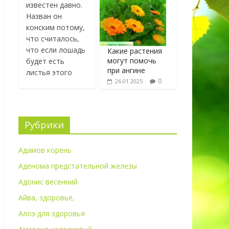
известен давно.
Назван он
конским потому,
что считалось,
что если лошадь
Какие растения
могут помочь
будет есть
при ангине
листья этого
0
26.01.2025
Рубрики
Адамов корень
Аденома предстательной железы
Адонис весенний
Айва, здоровье,
Алоэ для здоровья