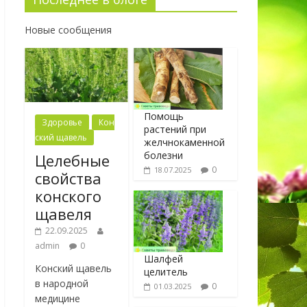
Новые сообщения
Помощь
Здоровье
Кон
растений при
ский щавель
желчнокаменной
болезни
Целебные
0
18.07.2025
свойства
конского
щавеля
22.09.2025
admin
0
Шалфей
Конский щавель
целитель
в народной
0
01.03.2025
медицине