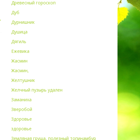
Древесный гороскоп
Дуб
→
Дурнишник
Душица
Дягиль
Ежевика
Жасмин
Жасмин,
Желтушник
Желчный пузырь удален
Заманиха
Зверобой
Здоровье
здоровье
Земляная груша, полезный топинамбур