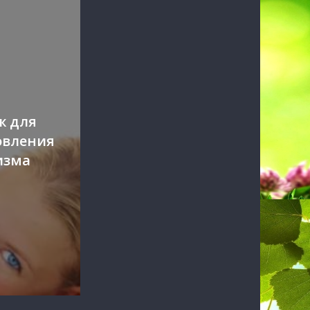
ж для
овления
изма