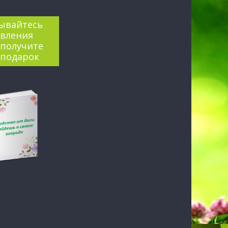
ывайтесь
овления
 получите
 подарок