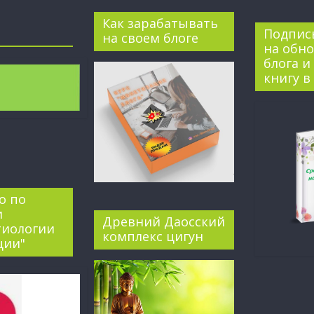
Как зарабатывать
Подпис
на своем блоге
на обн
блога и
книгу в
о по
и
Древний Даосский
тиологии
комплекс цигун
ции"