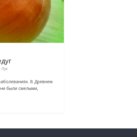
едуг
,
Лук
заболеваниях. В Древнем
они были смелыми,