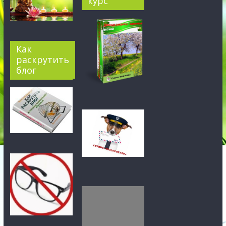
курс
Как
раскрутить
блог