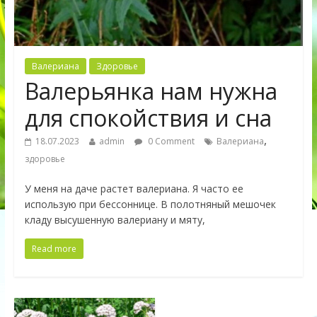
Валериана
Здоровье
Валерьянка нам нужна
для спокойствия и сна
,
18.07.2023
admin
0 Comment
Валериана
здоровье
У меня на даче растет валериана. Я часто ее
использую при бессоннице. В полотняный мешочек
кладу высушенную валериану и мяту,
Read more