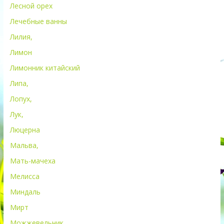
Лесной орех
Лечебные ванны
Лилия,
Лимон
Лимонник китайский
Липа,
Лопух,
Лук,
Люцерна
Мальва,
Мать-мачеха
Мелисса
Миндаль
Мирт
Можжевельник,