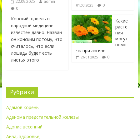
22.09.2025
admin
0
01.03.2025
0
Конский щавель в
Какие
народной медицине
расте
известен давно. Назван
ния
могут
он конским потому, что
помо
считалось, что если
чь при ангине
лошадь будет есть
0
26.01.2025
листья этого
Рубрики
Адамов корень
Аденома предстательной железы
Адонис весенний
Айва, здоровье,