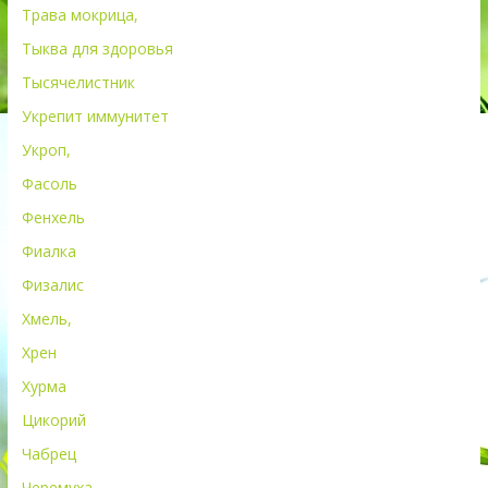
Трава мокрица,
Тыква для здоровья
Тысячелистник
Укрепит иммунитет
Укроп,
Фасоль
Фенхель
Фиалка
Физалис
Хмель,
Хрен
Хурма
Цикорий
Чабрец
Черемуха