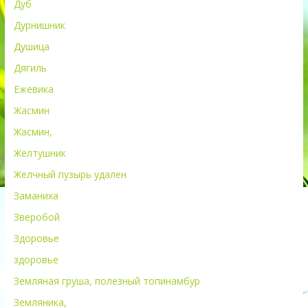
Дуб
Дурнишник
Душица
Дягиль
Ежевика
Жасмин
Жасмин,
Желтушник
Желчный пузырь удален
Заманиха
Зверобой
Здоровье
здоровье
Земляная груша, полезный топинамбур
Земляника,