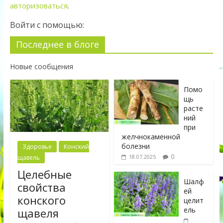
авторизоваться
.
Войти с помощью:
Последнее в блоге
Новые сообщения
Помо
щь
расте
ний
при
желчнокаменной
болезни
Здоровье
Конский
0
18.07.2025
щавель
Целебные
Шалф
свойства
ей
конского
целит
ель
щавеля