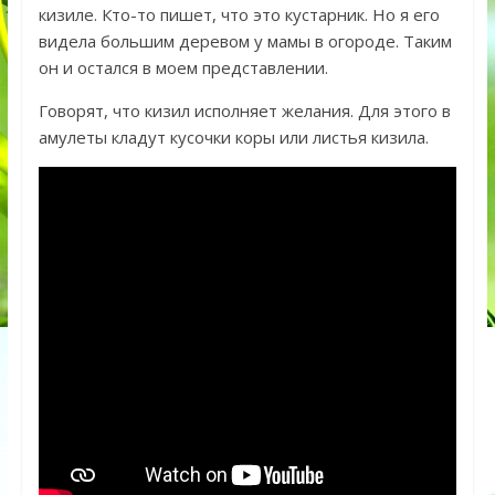
кизиле. Кто-то пишет, что это кустарник. Но я его
видела большим деревом у мамы в огороде. Таким
он и остался в моем представлении.
Говорят, что кизил исполняет желания. Для этого в
амулеты кладут кусочки коры или листья кизила.