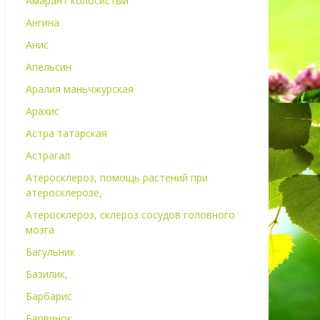
Амарант колосистый
Ангина
Анис
Апельсин
Аралия маньчжурская
Арахис
Астра татарская
Астрагал
Атеросклероз, помощь растений при
атеросклерозе,
Атеросклероз, склероз сосудов головного
мозга
Багульник
Базилик,
Барбарис
Барвинок