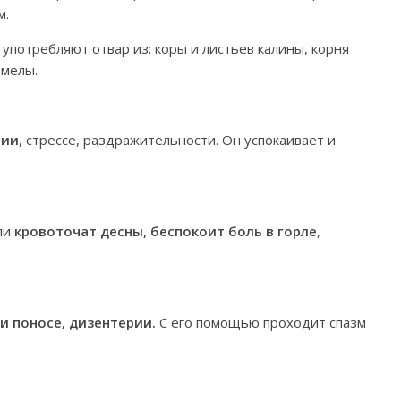
м.
 употребляют отвар из: коры и листьев калины, корня
омелы.
сии
, стрессе, раздражительности. Он успокаивает и
сли
кровоточат десны, беспокоит боль в горле
,
и поносе, дизентерии.
С его помощью проходит спазм