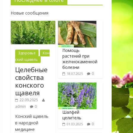
Новые сообщения
Помощь
Здоровье
Кон
растений при
ский щавель
желчнокаменной
болезни
Целебные
0
18.07.2025
свойства
конского
щавеля
22.09.2025
admin
0
Шалфей
Конский щавель
целитель
в народной
0
01.03.2025
медицине