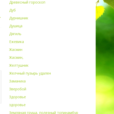
Древесный гороскоп
Дуб
→
Дурнишник
Душица
Дягиль
Ежевика
Жасмин
Жасмин,
Желтушник
Желчный пузырь удален
Заманиха
Зверобой
Здоровье
здоровье
Земляная груша, полезный топинамбур