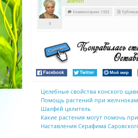
admin
Комментарии: 1933
Публика
0
Facebook
Twitter
Мой мир
Целебные свойства конского щав
Помощь растений при желчнокам
Шалфей целитель
Какие растения могут помочь при
Наставления Серафима Саровског