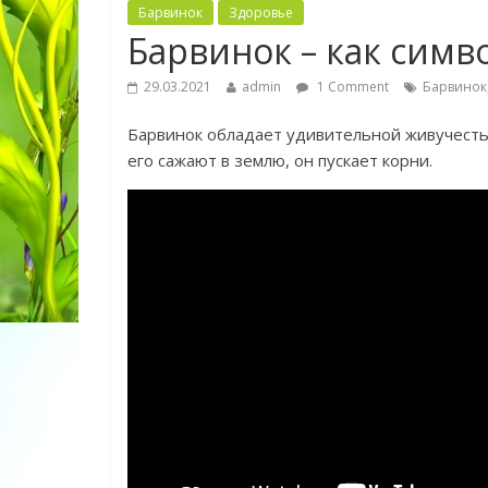
Барвинок
Здоровье
Барвинок – как симв
29.03.2021
admin
1 Comment
Барвинок
Барвинок обладает удивительной живучестью.
его сажают в землю, он пускает корни.