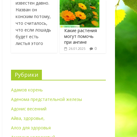
известен давно.
Назван он
конским потому,
что считалось,
что если лошадь
Какие растения
могут помочь
будет есть
при ангине
листья этого
0
26.01.2025
Рубрики
Адамов корень
Аденома предстательной железы
Адонис весенний
Айва, здоровье,
Алоэ для здоровья