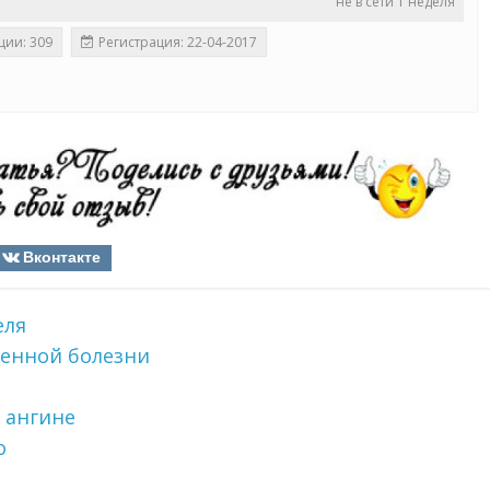
не в сети 1 неделя
ции: 309
Регистрация: 22-04-2017
Вконтакте
еля
енной болезни
 ангине
о