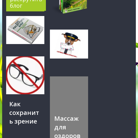
блог
Как
сохранит
Массаж
ь зрение
для
оздоров