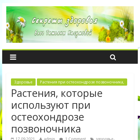
Здоровье
Растения при остеохондрозе позвоночника,
Растения, которые
используют при
остеохондрозе
позвоночника
,
17.09.2021
admin
1 Comment
здоровье