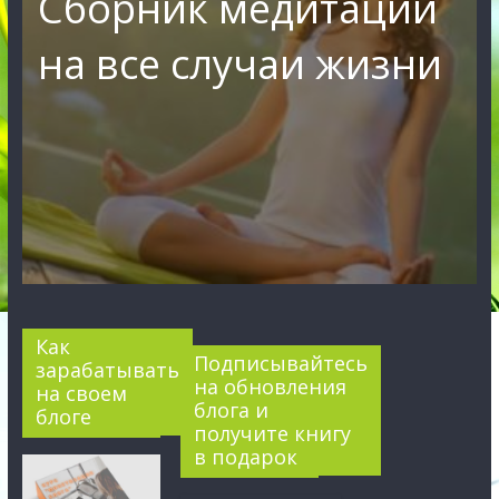
Сборник медитаций
на все случаи жизни
Как
Подписывайтесь
зарабатывать
на обновления
на своем
блога и
блоге
получите книгу
в подарок