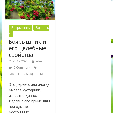
Боярышник
Здоровь
е
Боярышник и
его целебные
свойства
21.12.2021
admin
0 Comment
,
Боярышник
здоровье
Это дерево, или иногда
бывает кустарник,
известно давно.
Издавна его применяли
при одышке,
бессоннице,