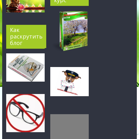
курс
Как
раскрутить
блог