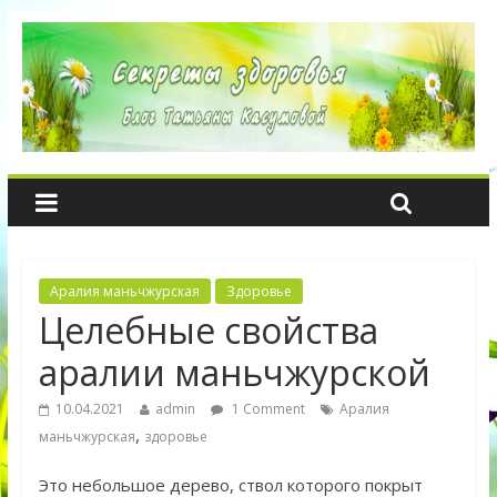
Аралия маньчжурская
Здоровье
Целебные свойства
аралии маньчжурской
10.04.2021
admin
1 Comment
Аралия
,
маньчжурская
здоровье
Это небольшое дерево, ствол которого покрыт