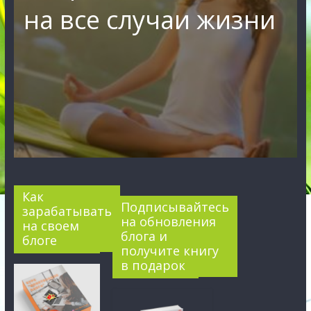
на все случаи жизни
Как
Подписывайтесь
зарабатывать
на обновления
на своем
блога и
блоге
получите книгу
в подарок