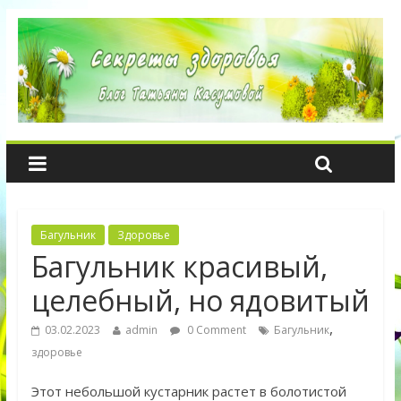
Багульник
Здоровье
Багульник красивый,
целебный, но ядовитый
,
03.02.2023
admin
0 Comment
Багульник
здоровье
Этот небольшой кустарник растет в болотистой